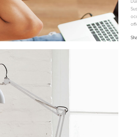
Dui
Sus
occ
off
Sh