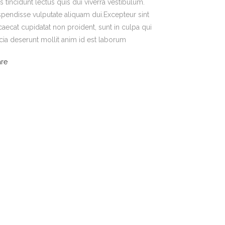
s tincidunt lectus quis dui viverra vestibulum.
pendisse vulputate aliquam dui.Excepteur sint
aecat cupidatat non proident, sunt in culpa qui
icia deserunt mollit anim id est laborum
are