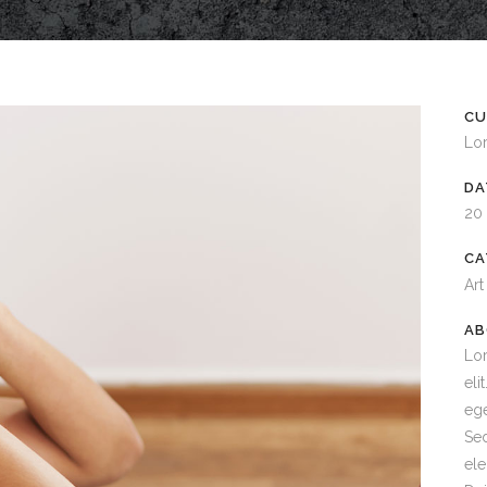
CU
Lo
DA
20
CA
Art
AB
Lor
eli
ege
Sed
ele